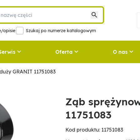
/opisie
Szukaj po numerze katalogowym
Serwis
Oferta
O nas
 duży GRANIT 11751083
Ząb sprężyno
11751083
Kod produktu: 11751083