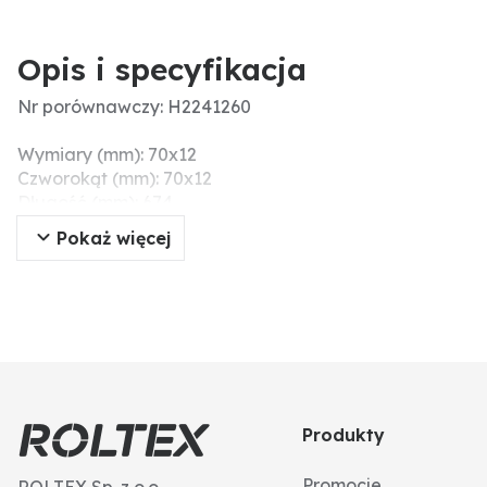
Opis i specyfikacja
Nr porównawczy: H2241260
Wymiary (mm): 70x12
Czworokąt (mm): 70x12
Długość (mm): 674
Pokaż więcej
Produkty
Promocje