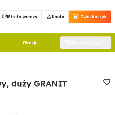
Strefa wiedzy
Konto
Twój koszyk
Okazje
Skontaktuj się
wy, duży GRANIT