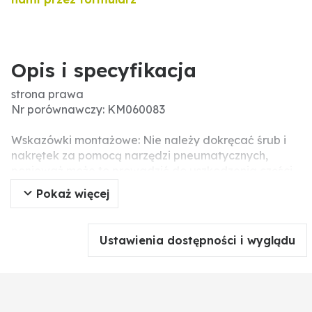
Opis i specyfikacja
strona prawa
Nr porównawczy: KM060083
Wskazówki montażowe: Nie należy dokręcać śrub i
nakrętek za pomocą narzędzi pneumatycznych,
ponieważ może to prowadzić do uszkodzenia części
roboczej (pęknięcia naprężeniowe).
Pokaż więcej
Wymiary (mm): □ 25
Menke-Nr.: 108347
Ustawienia dostępności i wyglądu