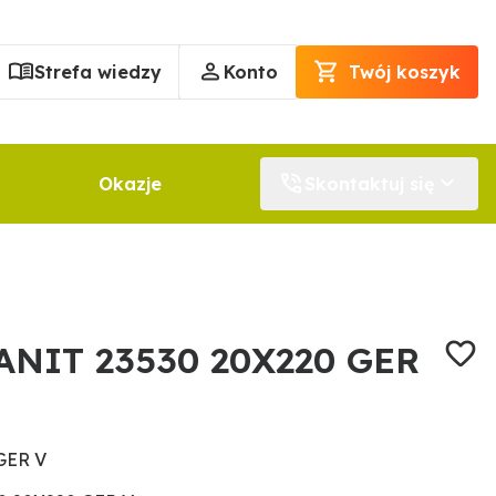
Strefa wiedzy
Konto
Twój koszyk
Okazje
Skontaktuj się
ANIT 23530 20X220 GER
GER V