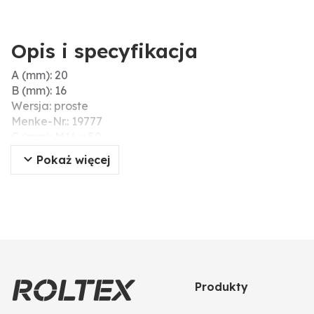
Opis i specyfikacja
A (mm): 20
B (mm): 16
Wersja: proste
Menke-Nr.: 19777
C (mm): M16 x 50
L (mm): 220
Pokaż więcej
Materiał: C45-Stahl
Produkty