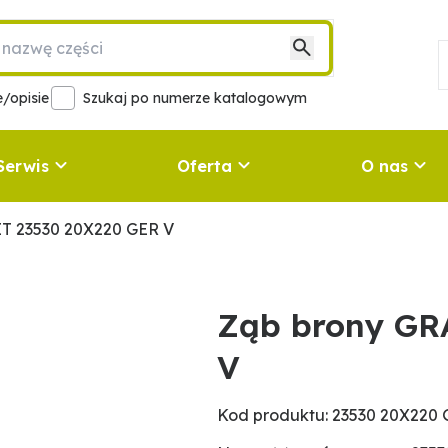
/opisie
Szukaj po numerze katalogowym
Serwis
Oferta
O nas
T 23530 20X220 GER V
Ząb brony GR
V
Kod produktu: 23530 20X220 