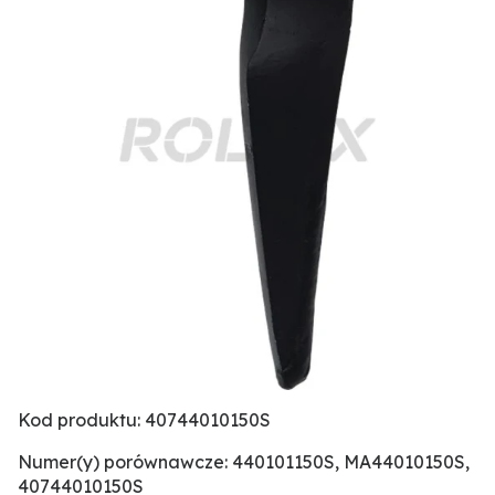
Kod produktu: 40744010150S
Numer(y) porównawcze: 440101150S, MA44010150S,
40744010150S