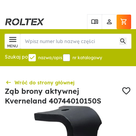
MENU
Szukaj po
nazwa/opis
nr katalogowy
Wróć do strony głównej
Ząb brony aktywnej
Kverneland 40744010150S