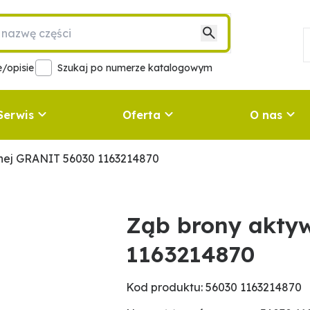
/opisie
Szukaj po numerze katalogowym
Serwis
Oferta
O nas
nej GRANIT 56030 1163214870
Ząb brony akty
1163214870
Kod produktu: 56030 1163214870