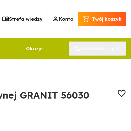
Strefa wiedzy
Konto
Twój koszyk
Okazje
Skontaktuj się
wnej GRANIT 56030