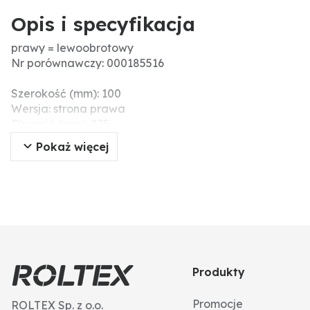
Opis i specyfikacja
prawy = lewoobrotowy
Nr porównawczy: 000185516
Szerokość (mm): 100
Wersja: strona prawa
Długość (mm): 275
Grubość (mm): 15
Pokaż więcej
Ø otworu (mm): 17
Produkty
Promocje
ROLTEX Sp. z o.o.