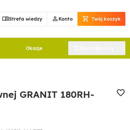
Strefa wiedzy
Konto
Twój koszyk
Okazje
Skontaktuj się
wnej GRANIT 180RH-