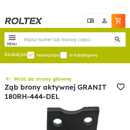
MENU
Szukaj po
nazwa/opis
nr katalogowy
Wróć do strony głównej
Ząb brony aktywnej GRANIT
180RH-444-DEL