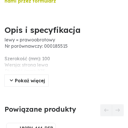
nami przez formularz
Opis i specyfikacja
lewy = prawoobrotowy
Nr porównawczy: 000185515
Szerokość (mm): 100
Wersja: strona lewa
Długość (mm): 275
Grubość (mm): 15
Pokaż więcej
Ø otworu (mm): 17
Powiązane produkty