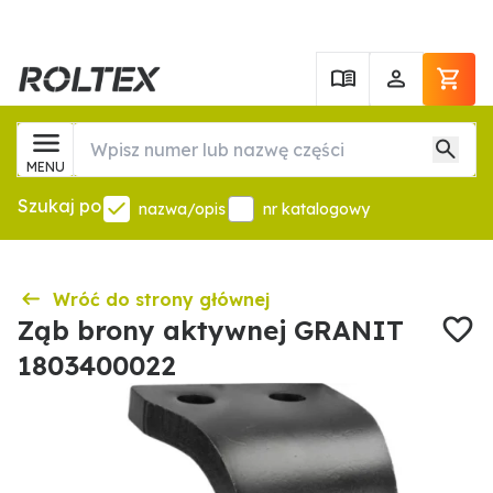
MENU
Szukaj po
nazwa/opis
nr katalogowy
Wróć do strony głównej
Ząb brony aktywnej GRANIT
1803400022