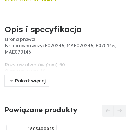
Opis i specyfikacja
strona prawa
Nr porównawczy: E070246, MAE070246, E070146,
MAE070146
Rozstaw otworów (mm): 50
Ø otworu (mm): 19
Menke-Nr.: 61520
Pokaż więcej
Grubość (mm): 17
Długość (mm): 290
Wersja: strona prawa
Wymiary montażowe (mm): 120
Powiązane produkty
1803400023