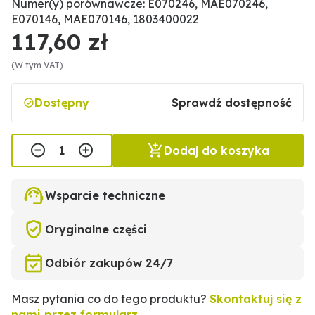
Numer(y) porównawcze: E070246, MAE070246,
E070146, MAE070146, 1803400022
117,60 zł
(W tym VAT)
Dostępny
Sprawdź dostępność
Dodaj do koszyka
Wsparcie techniczne
Oryginalne części
Odbiór zakupów 24/7
Masz pytania co do tego produktu?
Skontaktuj się z
nami przez formularz