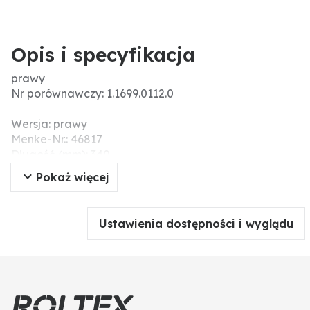
Opis i specyfikacja
prawy
Nr porównawczy: 1.1699.0112.0
Wersja: prawy
Menke-Nr.: 46817
Długość (mm): 340
pasuje do: Lely
Pokaż więcej
Ø otworu (mm): 22
Grubość (mm): 52
Szerokość (mm): 74
Ustawienia dostępności i wyglądu