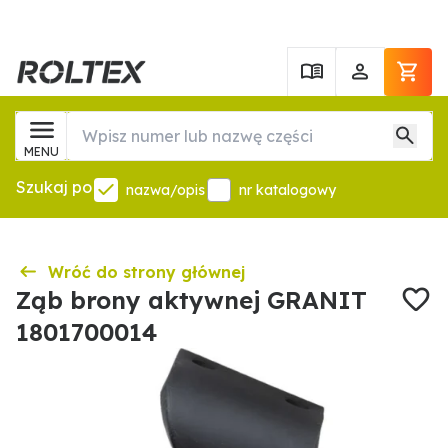
MENU
Szukaj po
nazwa/opis
nr katalogowy
Wróć do strony głównej
Ząb brony aktywnej GRANIT
1801700014