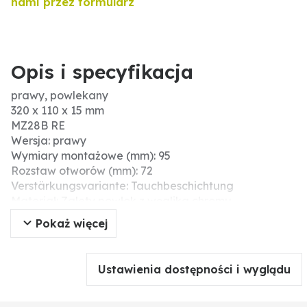
nami przez formularz
Opis i specyfikacja
prawy, powlekany
320 x 110 x 15 mm
MZ28B RE
Wersja: prawy
Wymiary montażowe (mm): 95
Rozstaw otworów (mm): 72
Verstärkungsvariante: Tauchbeschichtung
Materiał: Zalety powłok z węglika chromu
Pokaż więcej
Produkty Granit posiadają powłokę
ze specjalnego stopu, chroniącego przed zużyciem.
Jako materiał nośny wybrano
Ustawienia dostępności i wyglądu
posiadający wysoki udział chromu stop, do którego
dodawane są cząsteczki węglika wolframu.