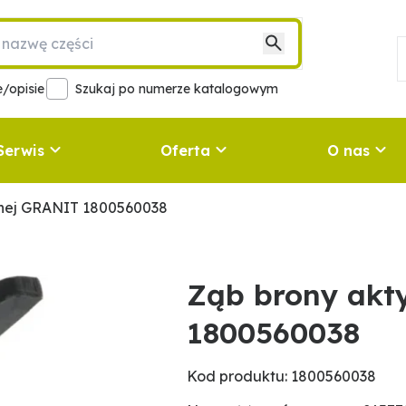
/opisie
Szukaj po numerze katalogowym
Serwis
Oferta
O nas
nej GRANIT 1800560038
Ząb brony akt
1800560038
Kod produktu: 1800560038