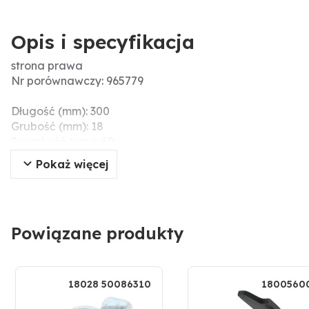
Opis i specyfikacja
strona prawa
Nr porównawczy: 965779
Długość (mm): 300
Grubość (mm): 18
Szerokość (mm): 60
Ø otworu (mm): 20
Pokaż więcej
Wymiary montażowe (mm): 165
Wersja: strona prawa
Powiązane produkty
18028 50086310
1800560