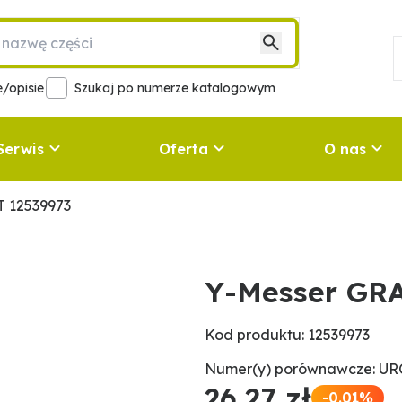
/opisie
Szukaj po numerze katalogowym
Serwis
Oferta
O nas
 12539973
Y-Messer GR
Kod produktu: 12539973
Numer(y) porównawcze: UR
26,27 zł
-0.01%