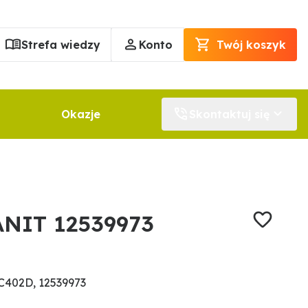
Strefa wiedzy
Konto
Twój koszyk
Okazje
Skontaktuj się
ANIT 12539973
C402D, 12539973