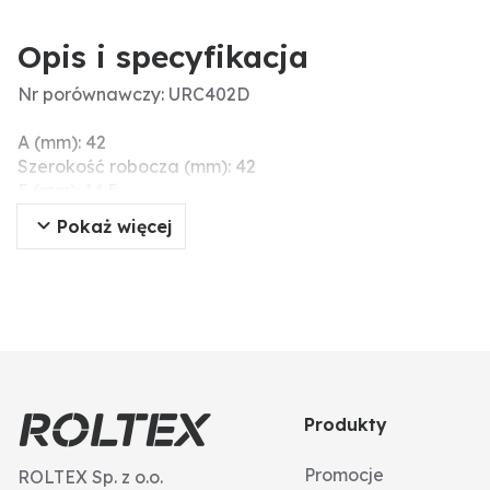
Opis i specyfikacja
Nr porównawczy: URC402D
A (mm): 42
Szerokość robocza (mm): 42
E (mm): 14,5
Ø otworu (mm): 14,5
Pokaż więcej
Grubość (mm): 5
Szerokość (mm): 35
Długość (mm): 114
C (mm): 5
Wymiary montażowe (mm): 35
B (mm): 114
D (mm): 35
Produkty
Promocje
ROLTEX Sp. z o.o.