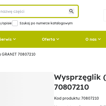
/opisie
Szukaj po numerze katalogowym
Serwis
Oferta
O nas
w) GRANIT 70807210
Wysprzęglik
70807210
Kod produktu: 70807210