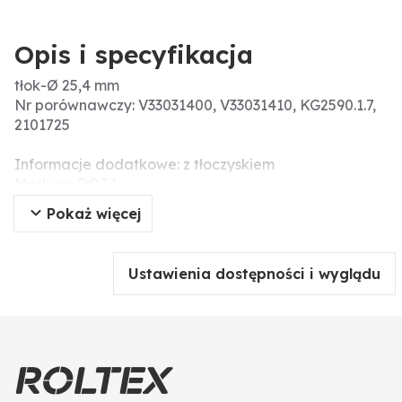
Opis i specyfikacja
tłok-Ø 25,4 mm
Nr porównawczy: V33031400, V33031410, KG2590.1.7,
2101725
Informacje dodatkowe: z tłoczyskiem
Medium: DOT4
Materiał: żeliwo szare
Pokaż więcej
Ø otworu (mm): 25,4
Ustawienia dostępności i wyglądu