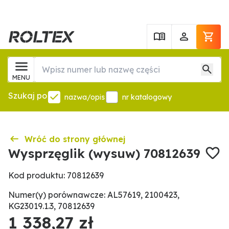
MENU
Szukaj po
nazwa/opis
nr katalogowy
Wróć do strony głównej
Wysprzęglik (wysuw) 70812639
Kod produktu: 70812639
Numer(y) porównawcze: AL57619, 2100423,
KG23019.1.3, 70812639
1 338,27 zł