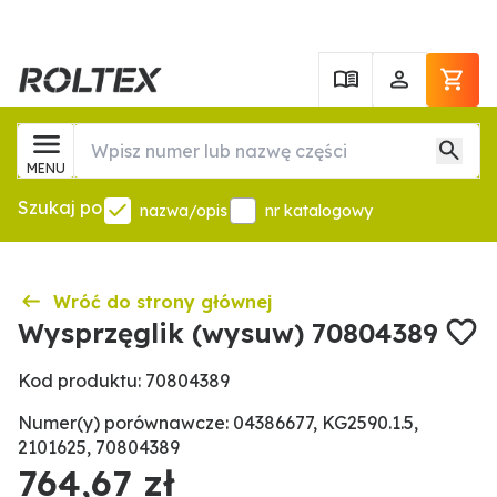
MENU
Szukaj po
nazwa/opis
nr katalogowy
Wróć do strony głównej
Wysprzęglik (wysuw) 70804389
Kod produktu: 70804389
Numer(y) porównawcze: 04386677, KG2590.1.5,
2101625, 70804389
764,67 zł