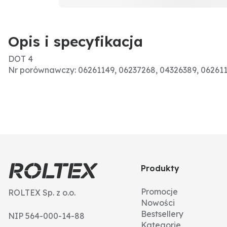
Opis i specyfikacja
DOT 4
Nr porównawczy: 06261149, 06237268, 04326389, 06261
Produkty
Promocje
ROLTEX Sp. z o.o.
Nowości
Bestsellery
NIP 564-000-14-88
Kategorie