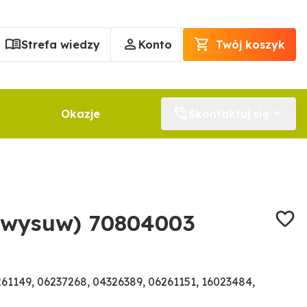
Strefa wiedzy
Konto
Twój koszyk
Okazje
Skontaktuj się
(wysuw) 70804003
1149, 06237268, 04326389, 06261151, 16023484,