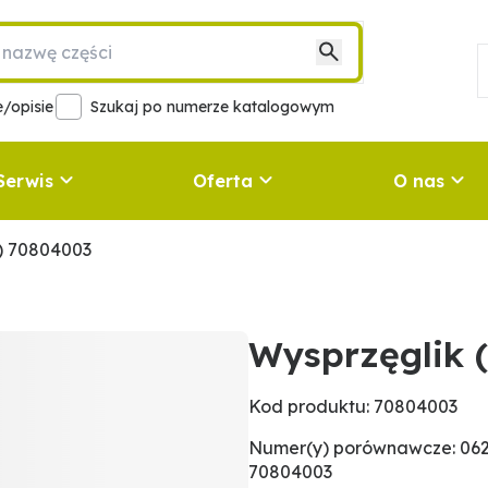
/opisie
Szukaj po numerze katalogowym
Serwis
Oferta
O nas
) 70804003
Wysprzęglik 
Kod produktu: 70804003
Numer(y) porównawcze: 0626
70804003