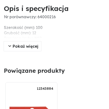
Opis i specyfikacja
Nr porównawczy: 64000216
Szerokość (mm): 100
Grubość (mm): 12
Pasujące śruby: M12
Wskazówki montażowe: Die Schrauben und Mutter nicht 
Pokaż więcej
Długość (mm): 337
Powiązane produkty
12343884