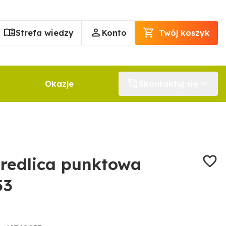
Strefa wiedzy
Konto
Twój koszyk
Okazje
Skontaktuj się
redlica punktowa
53