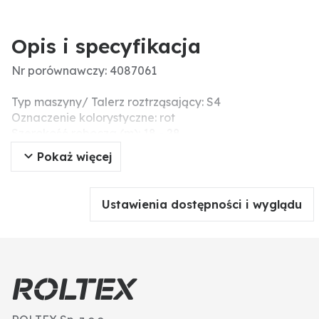
Opis i specyfikacja
Nr porównawczy: 4087061
Typ maszyny/ Talerz roztrząsający: S4
Oznaczenie kolorystyczne: rot
Szerokość robocza (m): 18 - 28
Liczba na siewnik: 1
Pokaż więcej
Zastosowanie: rechts und links
Wymiary (mm): 200
Ustawienia dostępności i wyglądu