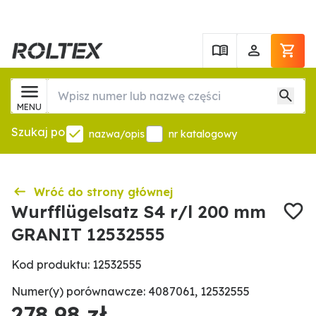
MENU
Szukaj po
nazwa/opis
nr katalogowy
Wróć do strony głównej
Wurfflügelsatz S4 r/l 200 mm
GRANIT 12532555
Kod produktu: 12532555
Numer(y) porównawcze: 4087061, 12532555
278,98 zł