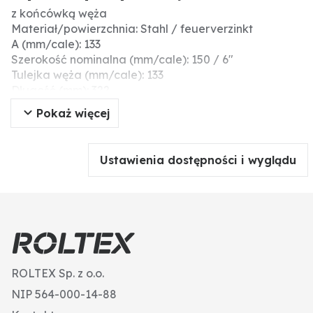
z końcówką węża
Materiał/powierzchnia: Stahl / feuerverzinkt
A (mm/cale): 133
Szerokość nominalna (mm/cale): 150 / 6"
Tulejka węża (mm/cale): 133
Długość (mm): 322
pasuje do: System włoski (Berselli)
Pokaż więcej
Ustawienia dostępności i wyglądu
ROLTEX Sp. z o.o.
NIP 564-000-14-88