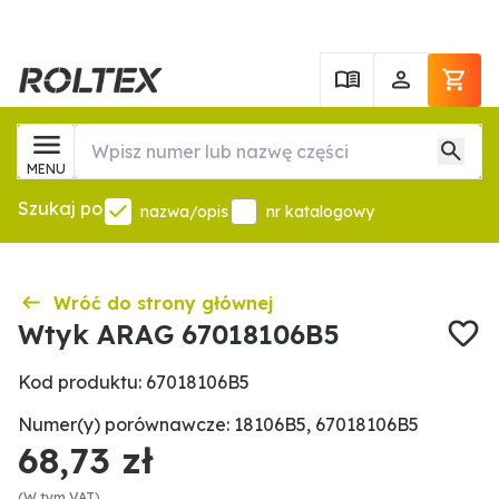
MENU
Szukaj po
nazwa/opis
nr katalogowy
Wróć do strony głównej
Wtyk ARAG 67018106B5
Kod produktu: 67018106B5
Numer(y) porównawcze: 18106B5, 67018106B5
68,73 zł
(W tym VAT)