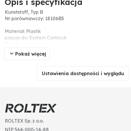
Opis i specyfikacja
Kunststoff, Typ B
Nr porównawczy: 18106B5
Materiał: Plastik
pasuje do: System Camlock
Typ: B
Wielkość zaczepu NW (cale): 1 1/2"
Pokaż więcej
Gwint (BSP): 1 1/4"
Ustawienia dostępności i wyglądu
ROLTEX Sp. z o.o.
NIP 564-000-14-88