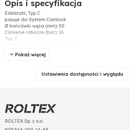
Opis i specyfikacja
Edelstahl, Typ C
pasuje do: System Camlock
Ø końcówki węża (mm): 50
Ciśnienie robocze (bar): 16
Typ: C
Wielkość zaczepu NW (cale): 2"
Materiał: Stal nierdzewna
Pokaż więcej
Ustawienia dostępności i wyglądu
ROLTEX Sp. z o.o.
NIP 564-000-14-88