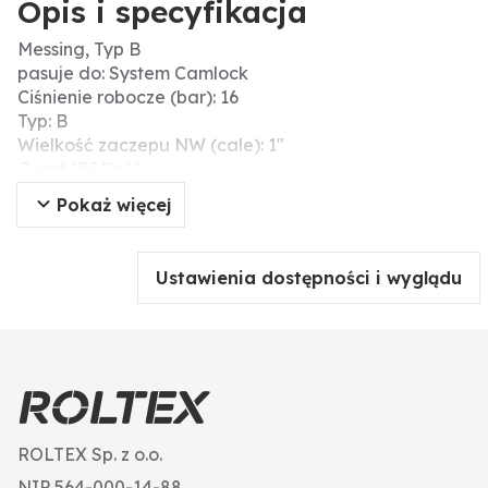
Opis i specyfikacja
Messing, Typ B
pasuje do: System Camlock
Ciśnienie robocze (bar): 16
Typ: B
Wielkość zaczepu NW (cale): 1"
Gwint (BSP): 1"
Materiał: Mosiądz
Pokaż więcej
Ustawienia dostępności i wyglądu
ROLTEX Sp. z o.o.
NIP 564-000-14-88