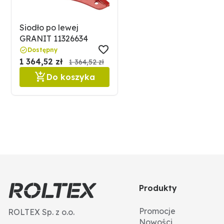
Siodło po lewej
GRANIT 11326634
Dostępny
1 364,52 zł
1 364,52 zł
Do koszyka
Produkty
Promocje
ROLTEX Sp. z o.o.
Nowości