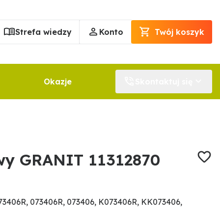
Strefa wiedzy
Konto
Twój koszyk
Okazje
Skontaktuj się
wy GRANIT 11312870
3406R, 073406R, 073406, K073406R, KK073406,