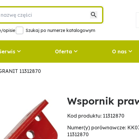
/opisie
Szukaj po numerze katalogowym
Serwis
Oferta
O nas
GRANIT 11312870
Wspornik pra
Kod produktu: 11312870
Numer(y) porównawcze: KK07
11312870