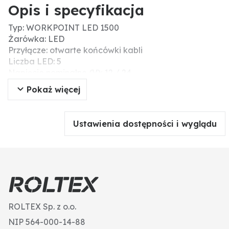
Opis i specyfikacja
Typ: WORKPOINT LED 1500
Żarówka: LED
Przyłącze: otwarte końcówki kabli
Liczba LED: 5
Napięcie nominalne (V): 12 / 24
Głębokość (mm): 48
Pokaż więcej
Zakres temperatury (°C): - 40 / + 80
Stopień ochrony: IP6K9K
Budowa: LED
Ustawienia dostępności i wyglądu
Kwalifikacja: Ochrona środowiska i bezpieczeństwo
(wcześniej De-minimis)
Kolor obudowy: czarny
Światło (Lumen): 1500
Długość kabla (mm): 1500
Mocowanie: pionowy
Natężenie światła (lm): 1500
ROLTEX Sp. z o.o.
Obudowa - materiał: aluminium
Funkcja światła: światło rozproszone
NIP 564-000-14-88