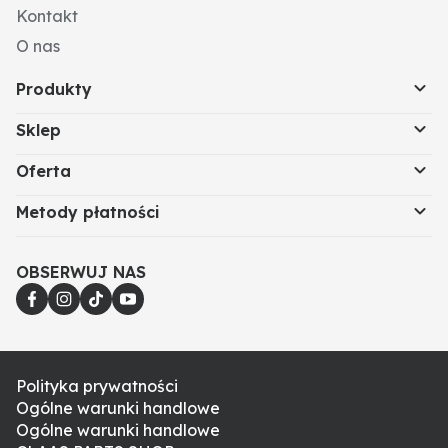
Wymiar montażowy (mm): 153
Kontakt
Zakres napięcia (V): 9 - 36
Natężenie (A): 2,0 / 1,0
O nas
Liczba styków: 2
Produkty
Wysokość (mm): 129
Szerokość (mm): 112
Sklep
Materiał: Obudowa: aluminium; klosz lampy:
poliwęglan
Oferta
Wymiary szer. x wys. x gł. (mm): 112 x 153 x 48
Moc (W): 25
Metody płatności
OBSERWUJ NAS
Polityka prywatności
Ogólne warunki handlowe
Ogólne warunki handlowe