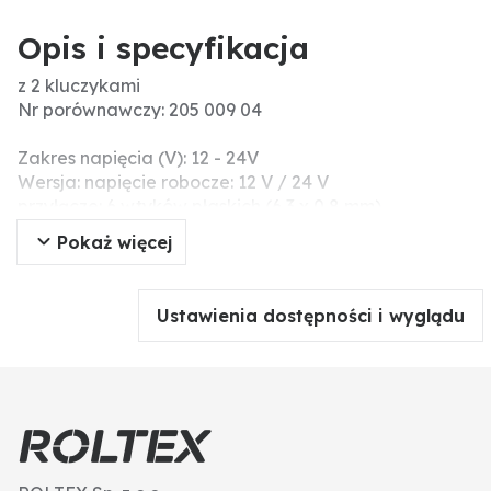
Opis i specyfikacja
z 2 kluczykami
Nr porównawczy: 205 009 04
Zakres napięcia (V): 12 - 24V
Wersja: napięcie robocze: 12 V / 24 V
przyłącze: 6 wtyków płaskich (6,3 x 0,8 mm)
cylinderek z ochroną przed wodą
Pokaż więcej
2 kluczyki (typ K30)
maks. spadek napięcia: 250 mV
liczba uruchomień: ok. 50.000
Ustawienia dostępności i wyglądu
schemat połączeń: R, 0, I, II
blokada ponownego rozruchu: nie
funkcja żarzenia wstępnego: nie
temperatura otoczenia: +85°C / -40°C
Wtyczka: 6
Stopnie regulacji: R-0-1-2
Numer: K 30