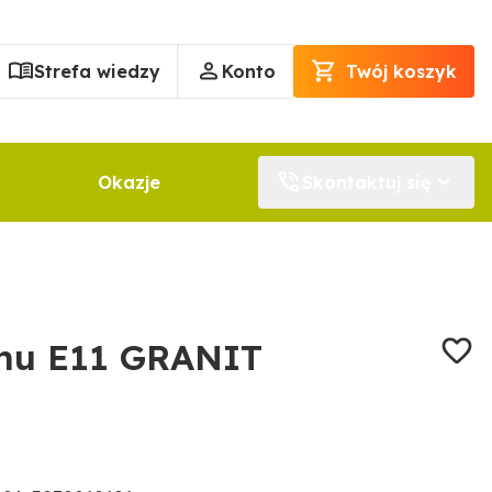
Strefa wiedzy
Konto
Twój koszyk
Okazje
Skontaktuj się
onu E11 GRANIT