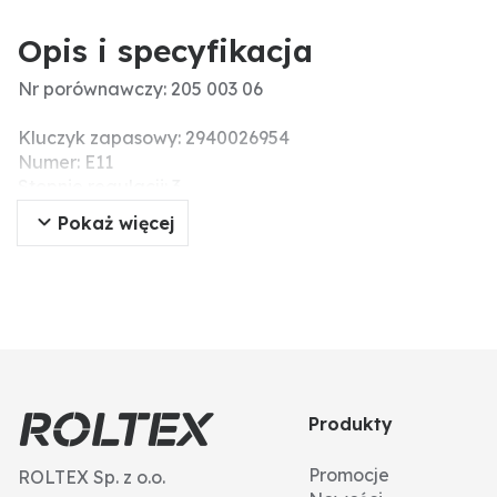
Opis i specyfikacja
Nr porównawczy: 205 003 06
Kluczyk zapasowy: 2940026954
Numer: E11
Stopnie regulacji: 3
Ø montażowa (mm): 22
Pokaż więcej
Długość całkowita (mm): 52
Anty-restart: tak
Przyłącze: 3x końcówka kablowa 6,3 mm
Wersja: kluczyk można wyjąć tylko w pozycji „wyłączon
pozycje: 0 = wył., 1 = wł., 2 = uruchomienie
napięcie robocze: 12 - 24 V
Zakres napięcia (V): 12 - 24
Produkty
Promocje
ROLTEX Sp. z o.o.