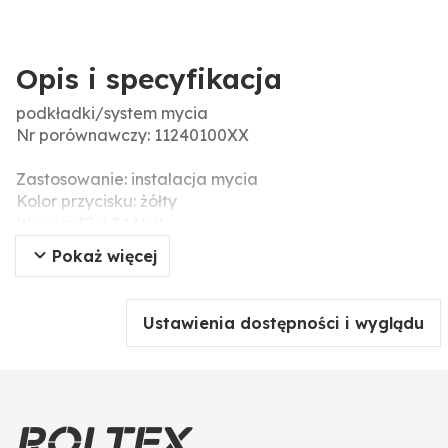
Opis i specyfikacja
podkładki/system mycia
Nr porównawczy: 11240100XX
Zastosowanie: instalacja mycia
Kolor przycisku: żółty
Wersja: 12 / 24 Volt
przycisk żółty,
Pokaż więcej
bez blokady,
Ø 30 mm, 5 przyłączy wtykowych płaskich 6,3 x 0,8
(53a- 53- 31b- 31- +)
Ustawienia dostępności i wyglądu
ochrona przed pyłem i wodą rozpryskową: