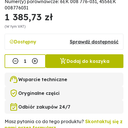
Numer(y) porównawcze: 6EK 008 776-031, 4556EK
008776031
1 385,73 zł
(W tym VAT)
Dostępny
Sprawdź dostępność
Dodaj do koszyka
Wsparcie techniczne
Oryginalne części
Odbiór zakupów 24/7
Masz pytania co do tego produktu?
Skontaktuj się z
nami przez formularz