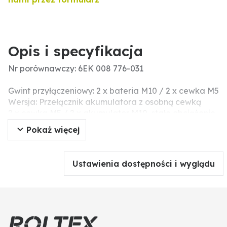
Opis i specyfikacja
Nr porównawczy: 6EK 008 776-031
Gwint przyłączeniowy: 2 x bateria M10 / 2 x cewka M5
Wersja: Przełącznik akumulatora z osobną cewką
2 x cewka M5 / 2 x akumulator M10, stałe obciążenie
przy 24 V: 250 A
Pokaż więcej
Napięcie nominalne (V): 24
Dodatkowe informacje: Sterowany kluczykiem
włącznik do odłączania i ochrony akumulatora oraz
Ustawienia dostępności i wyglądu
wszystkich obwodów elektrycznych w pojeździe.
Wersja z osobnym zasilaniem cewki umożliwia
odłączenie dowolnego innego obwodu, np.
podnośników platformowych. Przełączniki mogą być
również stosowane do ochrony kabli o dużej
wydajności prądowej, np. kabli do rozruszników,