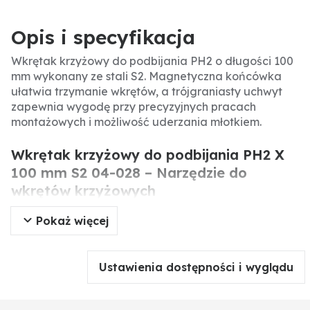
Opis i specyfikacja
Wkrętak krzyżowy do podbijania PH2 o długości 100
mm wykonany ze stali S2. Magnetyczna końcówka
ułatwia trzymanie wkrętów, a trójgraniasty uchwyt
zapewnia wygodę przy precyzyjnych pracach
montażowych i możliwość uderzania młotkiem.
Wkrętak krzyżowy do podbijania PH2 X
100 mm S2 04-028 – Narzędzie do
wkrętów krzyżowych
Pokaż więcej
Wkrętak krzyżowy do podbijania PH2 o długości 100
mm to profesjonalne narzędzie przeznaczone do
wkręcania i wykręcania wkrętów krzyżowych, a także
Ustawienia dostępności i wyglądu
do lekkiego uderzania młotkiem w celu osadzenia
wkręta. Wykonany z wytrzymałej stali S2, z
magnetyczną końcówką i ergonomicznym uchwytem,