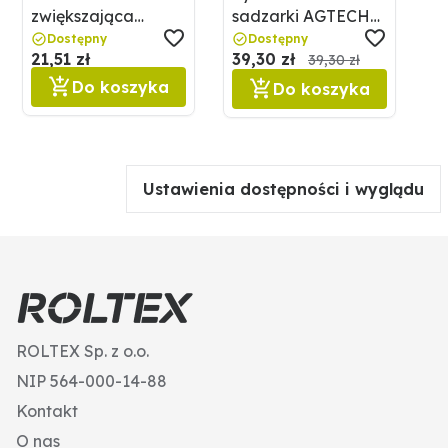
zwiększająca
sadzarki AGTECH
AGTECH 18523369
18525271
Dostępny
Dostępny
21,51 zł
39,30 zł
39,30 zł
Do koszyka
Do koszyka
Ustawienia dostępności i wyglądu
ROLTEX Sp. z o.o.
NIP 564-000-14-88
Kontakt
O nas