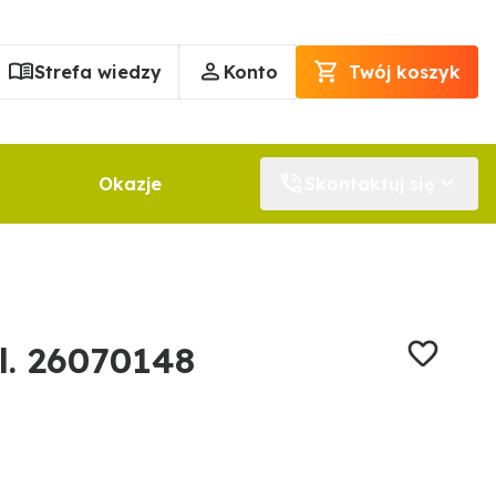
Strefa wiedzy
Konto
Twój koszyk
Okazje
Skontaktuj się
l. 26070148