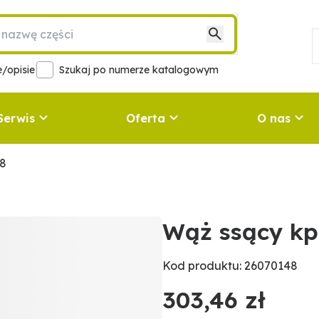
/opisie
Szukaj po numerze katalogowym
Serwis
Oferta
O nas
48
Wąż ssący kp
Kod produktu: 26070148
303,46 zł