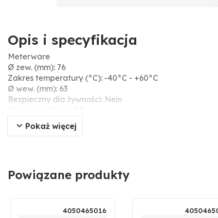
Opis i specyfikacja
Meterware
Ø zew. (mm): 76
Zakres temperatury (°C): -40°C - +60°C
Ø wew. (mm): 63
Bezpieczny dla żywności: Nein
Długość rolki (m): 50
Ciśnienie robocze (bar): 4
Pokaż więcej
Promień gięcia (mm): 240
Średnica wew. (cale): 2 1/2"
Typ węża: Wąż spiralny
Grubość ścianki (mm): 6,5
Powiązane produkty
4050465016
4050465