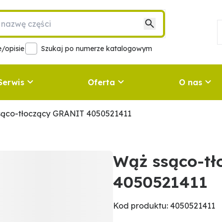
/opisie
Szukaj po numerze katalogowym
Serwis
Oferta
O nas
sąco-tłoczący GRANIT 4050521411
Wąż ssąco-t
4050521411
Kod produktu: 4050521411