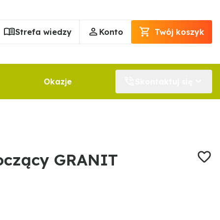
Strefa wiedzy
Konto
Twój koszyk
Okazje
Skontaktuj się
łoczący GRANIT