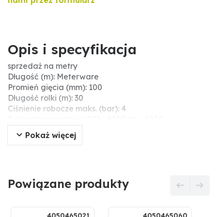
nami przez formularz
Opis i specyfikacja
sprzedaż na metry
Długość (m): Meterware
Promień gięcia (mm): 100
Długość rolki (m): 30
Ciśnienie robocze maks. (bar): 4
Zakres temperatury (°C): -10°C do +60°C
Ø zew. (mm): 109,4
Pokaż więcej
Ø wew. (mm): 100
Bezpieczny dla żywności: nie
Średnica wew. (cale): 4"
Typ węża: wąż powietrzny
Powiązane produkty
Próżnia (bar): 0,4
4050465021
4050465060