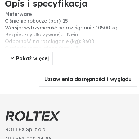
Opis i specyfikacja
Meterware
Ciśnienie robocze (bar): 15
Wersja: wytrzymałość na rozciąganie 10500 kg
Bezpieczny dla żywności: Nein
Odporność na rozciąganie (kg): 8600
Ciśnienie rozrywające (bar): 45
Ø zew. (mm): 116,6
Pokaż więcej
Zakres temperatury (°C): -20°C - +80°C
Ø wew. (mm): 110
Typ węża: Wąż płaski
Ustawienia dostępności i wyglądu
Długość rolki (m): 100
Grubość ścianki (mm): 3,3
ROLTEX Sp. z o.o.
NIP 564-000-14-88