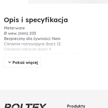
Opis i specyfikacja
Meterware
Ø wew. (mm): 203
Bezpieczny dla żywności: Nein
Ciśnienie rozrywające (bar): 12
Ciśnienie robocze (bar): 4
Zakres temperatury (°C): -10°C - +60° C
Średnica wew. (cale): 8"
Pokaż więcej
Typ węża: Wąż płaski
Długość rolki (m): 50
Grubość ścianki (mm): 3
Ø zew. (mm): 209
Menke-Nr.: 119882
Produkty