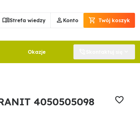
Strefa wiedzy
Konto
Twój koszyk
Okazje
Skontaktuj się
GRANIT 4050505098