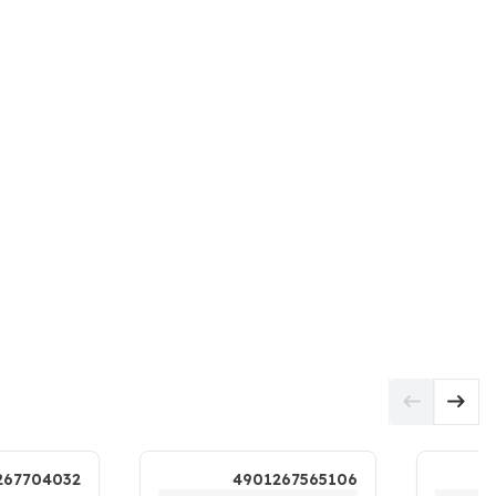
267704032
4901267565106