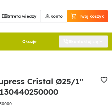
Strefa wiedzy
Konto
Twój koszyk
Okazje
Skontaktuj się
press Cristal Ø25/1"
130440250000
250000