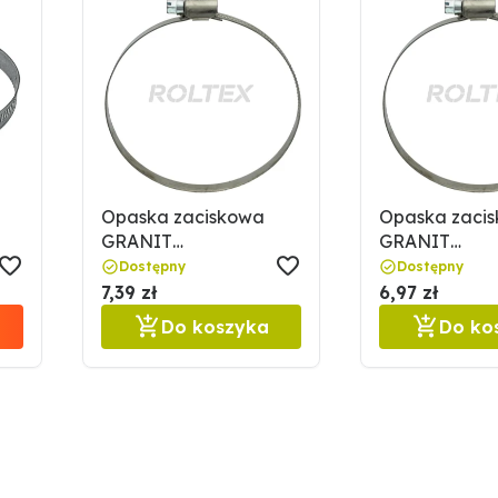
Opaska zaciskowa
Opaska zaci
GRANIT
GRANIT
4901267704037
49012677040
Dostępny
Dostępny
7,39 zł
6,97 zł
Do koszyka
Do ko