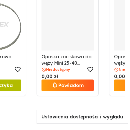
skowa
Opaska zaciskowa do
Opaska
węży Mini 25-40
węży M
32
GRANIT
GRANI
Niedostępny
Niedo
4901267565106
490126
0,00 zł
0,00 z
szyka
Powiadom
Ustawienia dostępności i wyglądu