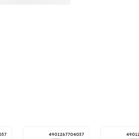
037
4901267704037
4901