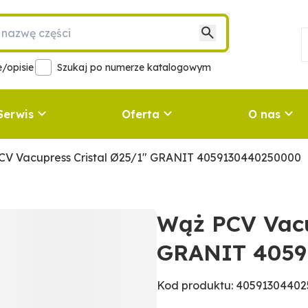
/opisie
Szukaj po numerze katalogowym
Serwis
Oferta
O nas
CV Vacupress Cristal Ø25/1" GRANIT 4059130440250000
Wąż PCV Vacu
GRANIT 4059
Kod produktu: 4059130440