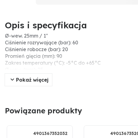
Opis i specyfikacja
Ø-wew. 25mm / 1"
Ciśnienie rozrywające (bar): 60
Ciśnienie robocze (bar): 20
Promień gięcia (mm): 90
Zakres temperatury (°C): -5°C do +65°C
Ø wew. (mm): 25
Długość rolki (m): 60
Pokaż więcej
Próżnia (bar): 0,88
Ø zew. (mm): 35,5
Bezpieczny dla żywności: tak
Grubość ścianki (mm): 5,25
Powiązane produkty
Średnica wew. (cale): 1"
Typ węża: Wąż spiralny
4901367352032
4901367352