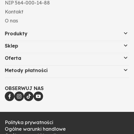
atmosferyczne
NIP 564-000-14-88
- kompatybilny ze wszystkimi popularnymi systemami
Kontakt
szybkozłączy
O nas
Produkty
Sklep
Oferta
Metody płatności
OBSERWUJ NAS
Polityka prywatności
Ogólne warunki handlowe