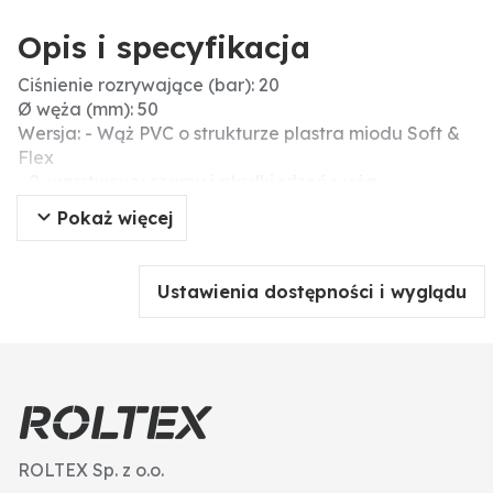
Opis i specyfikacja
Ciśnienie rozrywające (bar): 20
Ø węża (mm): 50
Wersja: - Wąż PVC o strukturze plastra miodu Soft &
Flex
- 2-warstwowy czarny i gładki rdzeń węża
- odporny na promieniowanie UV i trwały
Pokaż więcej
Ø węża (cale): 2"
Zakres temperatury (°C): -20 °C do +60 °C
Długość węża (m): 25
Ustawienia dostępności i wyglądu
Zastosowanie: Ogrodnictwo, architektura krajobrazu,
rolnictwo, budownictwo, przemysł
Dodatkowe informacje: Zasilanie wodą w rolnictwie,
ogrodnictwie, warzywnictwie, przemyśle i na
budowach
- stabilny na promieniowanie UV, trwały i bardzo
elastyczny
ROLTEX Sp. z o.o.
- dobra odporność na ścieranie i warunki