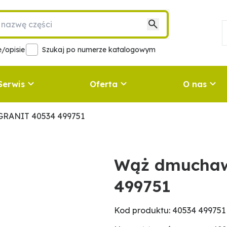
/opisie
Szukaj po numerze katalogowym
Serwis
Oferta
O nas
RANIT 40534 499751
Wąż dmuchaw
499751
Kod produktu: 40534 499751