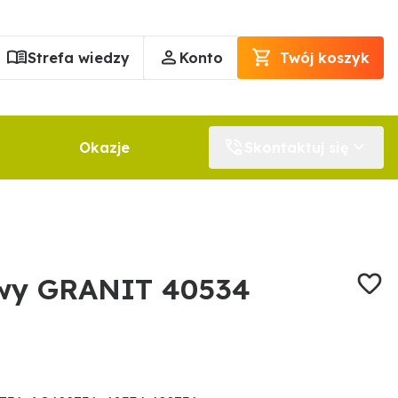
Strefa wiedzy
Konto
Twój koszyk
Okazje
Skontaktuj się
y GRANIT 40534