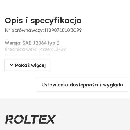
Opis i specyfikacja
Nr porównawczy: H09071010BC99
Wersja: SAE J2064 typ E
Średnica wew. (cale): 13/32
Rozmiar węża: DN10
Pokaż więcej
Ustawienia dostępności i wyglądu