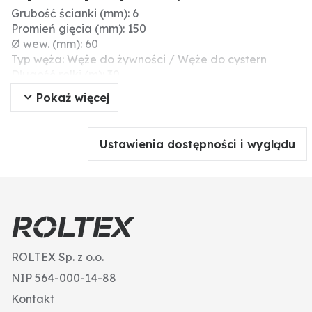
Grubość ścianki (mm): 6
Promień gięcia (mm): 150
Ø wew. (mm): 60
Typ węża: Węże do żywności / Węże do cystern
Długość rolki (m): 30
Próżnia (bar): 0,8
Pokaż więcej
Ø zew. (mm): 72
Ciśnienie robocze (bar): 2,5
Zakres temperatury (°C): -5°C - +65°C
Ustawienia dostępności i wyglądu
ROLTEX Sp. z o.o.
NIP 564-000-14-88
Kontakt