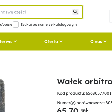
/opisie
Szukaj po numerze katalogowym
Serwis
Oferta
O nas
Wałek orbitr
Kod produktu: 65680577001
Numer(y) porównawcze: 80
65,70 zł