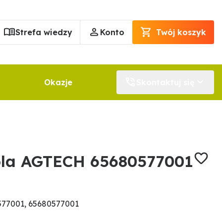
Strefa wiedzy
Konto
Twój koszyk
Okazje
Skontaktuj się
ola AGTECH 65680577001
577001, 65680577001