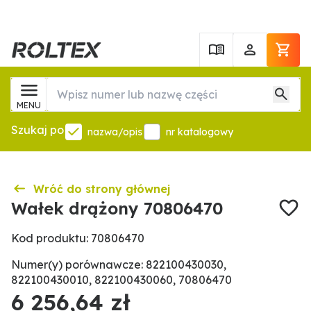
MENU
Szukaj po
nazwa/opis
nr katalogowy
Wróć do strony głównej
Wałek drążony 70806470
Kod produktu: 70806470
Numer(y) porównawcze: 822100430030,
822100430010, 822100430060, 70806470
6 256,64 zł