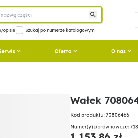
/opisie
Szukaj po numerze katalogowym
Serwis
Oferta
O nas
Wałek 70806
Kod produktu: 70806466
Numer(y) porównawcze: 718
1 153,86 zł