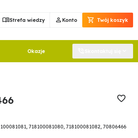
Strefa wiedzy
Konto
Twój koszyk
Okazje
Skontaktuj się
466
100081081, 718100081080, 718100081082, 70806466