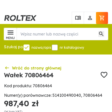
MENU
Szukaj po
nazwa/opis
nr katalogowy
Wróć do strony głównej
Wałek 70806464
Kod produktu: 70806464
Numer(y) porównawcze: 514100490040, 70806464
987,40 zł
(W tym VAT)