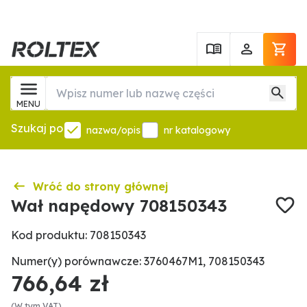
MENU
Szukaj po
nazwa/opis
nr katalogowy
Wróć do strony głównej
Wał napędowy 708150343
Kod produktu: 708150343
Numer(y) porównawcze: 3760467M1, 708150343
766,64 zł
(W tym VAT)