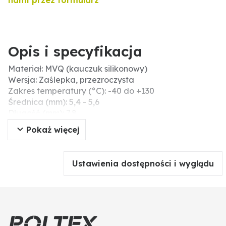
nami przez formularz
Opis i specyfikacja
Materiał: MVQ (kauczuk silikonowy)
Wersja: Zaślepka, przezroczysta
Zakres temperatury (°C): -40 do +130
Średnica (mm): 5,4 - 5,6
Długość (mm): 7,8
pasuje do: AMP Tyco ELB 5,2
Pokaż więcej
AMP Tyco JPT
Przekrój (mm²): 1,0-2,5
Ustawienia dostępności i wyglądu