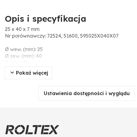
Opis i specyfikacja
25 x 40 x 7 mm
Nr porównawczy: 72524, 51600, 595025X040X07
Ø wew. (mm): 25
Ø zew. (mm): 40
B (mm): 7
d2 (mm): 40
Pokaż więcej
Materiał: z miękkiego kauczuku
mechaniczne: tak
d1 (mm): 25
Ustawienia dostępności i wyglądu
Wysokość (mm): 7