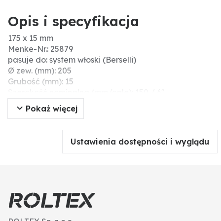
Opis i specyfikacja
175 x 15 mm
Menke-Nr.: 25879
pasuje do: system włoski (Berselli)
Ø zew. (mm): 205
Grubość (mm): 15
Szerokość nominalna (mm/cale): 150 / 6"
Ø wew. (mm): 175
Pokaż więcej
Ustawienia dostępności i wyglądu