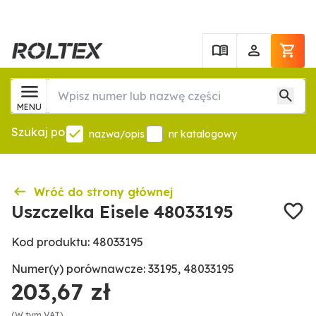
MENU
Szukaj po
nazwa/opis
nr katalogowy
Wróć do strony głównej
Uszczelka Eisele 48033195
Kod produktu: 48033195
Numer(y) porównawcze: 33195, 48033195
203,67 zł
(W tym VAT)